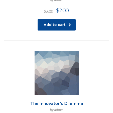
$
2.00
$
3.00
Add to cart
The Innovator’s Dilemma
by admin