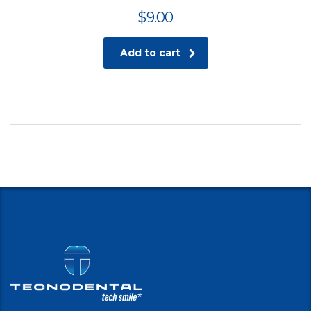
$
9.00
Add to cart