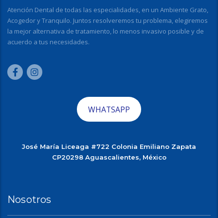
Atención Dental de todas las especialidades, en un Ambiente Grato,
Acogedor y Tranquilo. Juntos resolveremos tu problema, elegiremos
la mejor alternativa de tratamiento, lo menos invasivo posible y de
acuerdo a tus necesidades.
WHATSAPP
José María Liceaga #722 Colonia Emiliano Zapata
CP20298 Aguascalientes, México
Nosotros