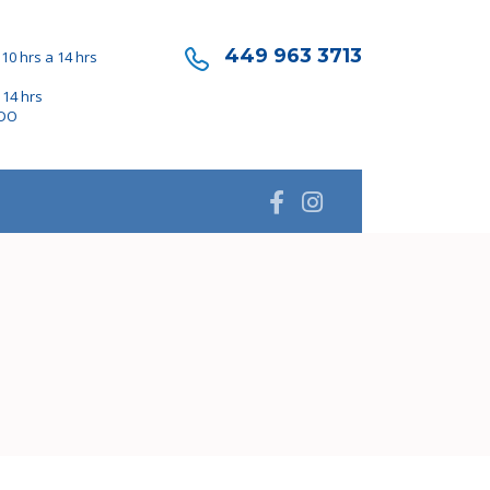
449 963 3713
10 hrs a 14 hrs
 14 hrs
ADO