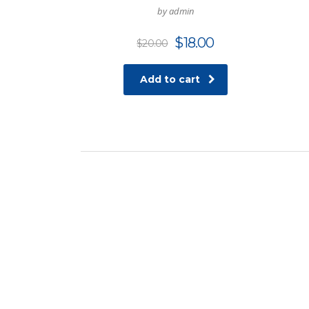
by admin
$
18.00
$
20.00
Add to cart