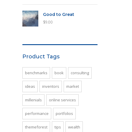
Good to Great
$
9.00
Product Tags
benchmarks
book
consulting
ideas
inventors
market
millenials
online services
performance
portfolios
themeforest
tips
wealth