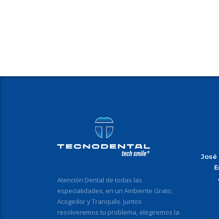
José
E
Atención Dental de todas las
especialidades, en un Ambiente Grato,
Acogedor y Tranquilo. Juntos
resolveremos tu problema, elegiremos la