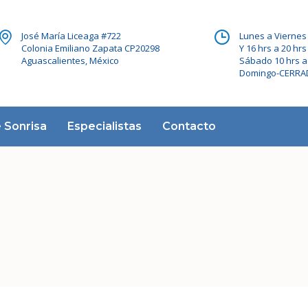
José María Liceaga #722
Lunes a Viernes 
Colonia Emiliano Zapata CP20298
Y 16 hrs a 20 hrs
Aguascalientes, México
Sábado 10 hrs a
Domingo-CERR
 Sonrisa
Especialistas
Contacto