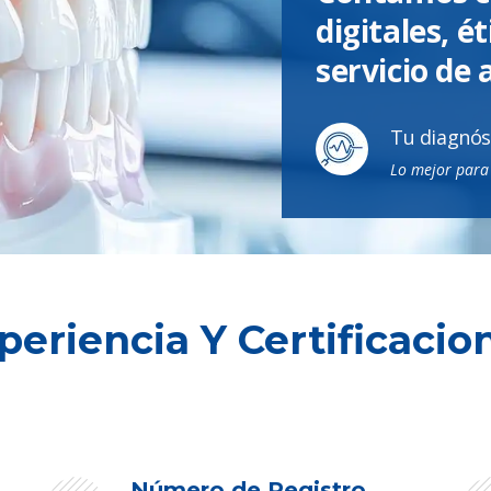
digitales, é
servicio de 
Tu diagnós
Lo mejor para 
periencia Y Certificacio
Número de Registro