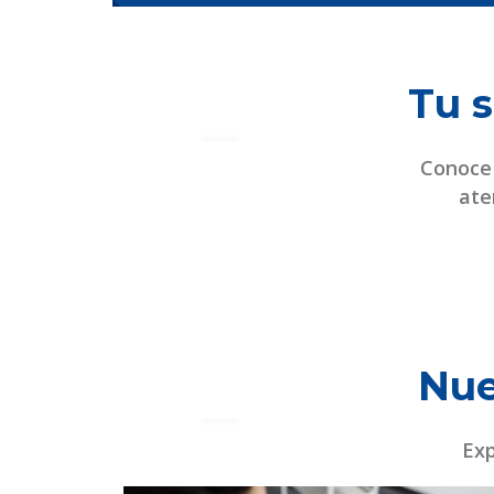
Tu s
Conoce 
ate
Nue
Exp