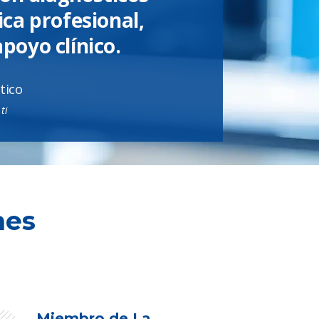
tica profesional,
apoyo clínico.
tico
ti
nes
Miembro de La