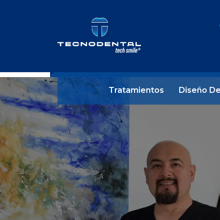
Inicio
Tratamientos
Diseño De
Se cuenta con el servic
las principales
especialidades dentale
contamos con equipo 
alta tecnología, perso
capacitado, certificac
médicas, instalacione