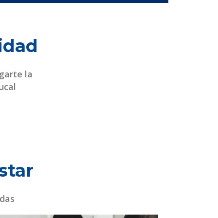
lidad
garte la
ucal
star
adas