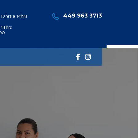
449 963 3713
10 hrs a 14 hrs
 14 hrs
ADO