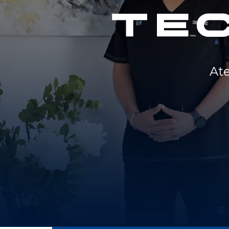
adecuadas e higiénica
Servicios
Listos para ti
Ate