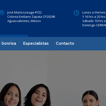
José María Liceaga #722
Lunes a Viernes 
Colonia Emiliano Zapata CP20298
Y 16 hrs a 20 hrs
Aguascalientes, México
Sábado 10 hrs a
Domingo-CERR
 Sonrisa
Especialistas
Contacto
io de
s,
de
nal
iones
s