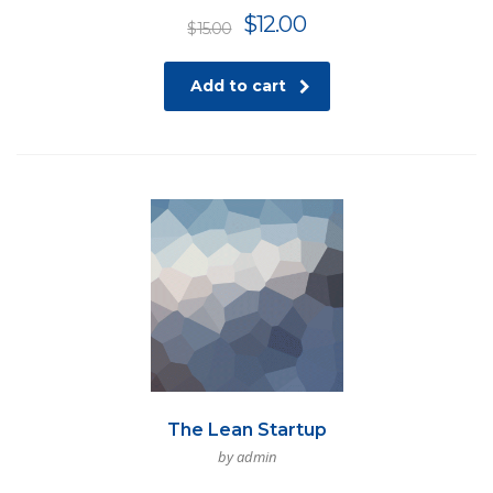
$
12.00
$
15.00
Add to cart
The Lean Startup
by admin