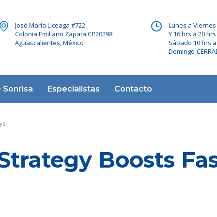
José María Liceaga #722
Lunes a Viernes 
Colonia Emiliano Zapata CP20298
Y 16 hrs a 20 hrs
Aguascalientes, México
Sábado 10 hrs a
Domingo-CERR
 Sonrisa
Especialistas
Contacto
ys
trategy Boosts Fa