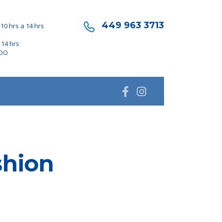
449 963 3713
10 hrs a 14 hrs
 14 hrs
ADO
shion